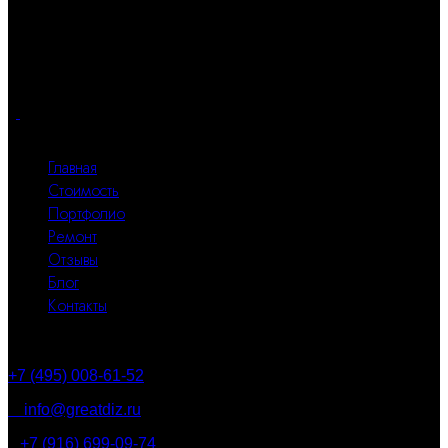
Great Design – студия авторского дизайна интерьера жилых
помещений. Наши интерьеры сделаны с любовью!
Почувствуйте комфорт и функциональность каждого
квадратного метра.
Все разделы
Главная
Стоимость
Портфолио
Ремонт
Отзывы
Блог
Контакты
Контакты
+7 (495) 008-61-52
info@greatdiz.ru
+7 (916) 699-09-74