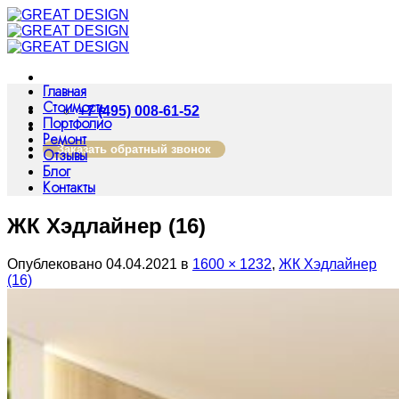
Skip
to
content
Главная
Стоимость
+7 (495) 008-61-52
Портфолио
Ремонт
Заказать обратный звонок
Отзывы
Блог
Контакты
ЖК Хэдлайнер (16)
Опублековано
04.04.2021
в
1600 × 1232
,
ЖК Хэдлайнер
(16)