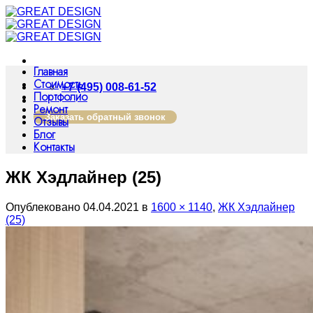
Skip
to
content
Главная
Стоимость
+7 (495) 008-61-52
Портфолио
Ремонт
Заказать обратный звонок
Отзывы
Блог
Контакты
ЖК Хэдлайнер (25)
Опублековано
04.04.2021
в
1600 × 1140
,
ЖК Хэдлайнер
(25)