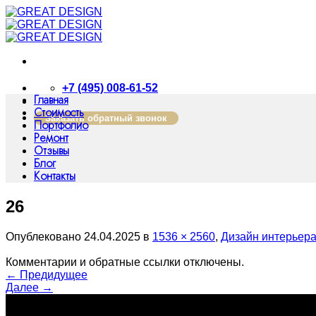
Skip
to
content
+7 (495) 008-61-52
Главная
Стоимость
Заказать обратный звонок
Портфолио
Ремонт
Отзывы
Блог
Контакты
26
Опублековано
24.04.2025
в
1536 × 2560
,
Дизайн интерьера
Комментарии и обратные ссылки отключены.
←
Предидущее
Далее
→
о нас