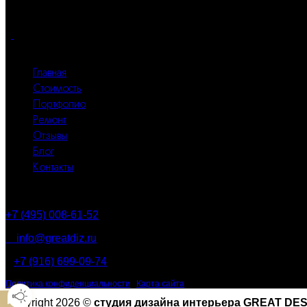
Great Design – студия авторского дизайна интерьера жилых п
Все разделы
Главная
Стоимость
Портфолио
Ремонт
Отзывы
Блог
Контакты
Контакты
+7 (495) 008-61-52
info@greatdiz.ru
+7 (916) 699-09-74
Политика конфиденциальности
|
Карта сайта
Copyright 2026 ©
студия дизайна интерьера GREAT DE