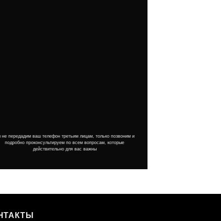
 не передадим ваш телефон третьим лицам, только позвоним и
подробно проконсультируем по всем вопросам, которые
действительно для вас важны
НТАКТЫ