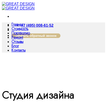
Skip
to
content
Главная
+7 (495) 008-61-52
Стоимость
Портфолио
Заказать обратный звонок
Ремонт
Отзывы
Блог
Контакты
Студия дизайна