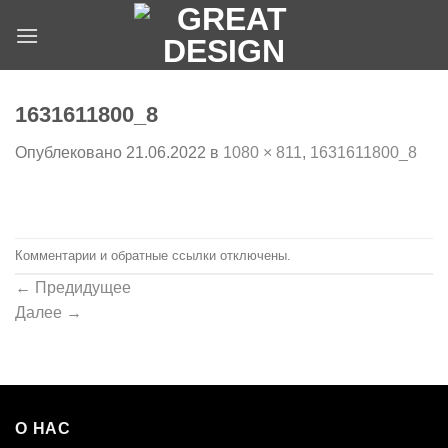
Skip
to
content
1631611800_8
Опублековано
21.06.2022
в
1080 × 811
,
1631611800_8
Комментарии и обратные ссылки отключены.
←
Предидущее
Далее
→
О НАС