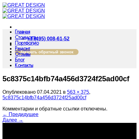
Skip
to
content
Главная
Стоимость
+7 (495) 008-61-52
Портфолио
Ремонт
Заказать обратный звонок
Отзывы
Блог
Контакты
5c8375c14bfb74a456d3724f25ad00cf
Опублековано
07.04.2021
в
563 × 375
,
5c8375c14bfb74a456d3724f25ad00cf
Комментарии и обратные ссылки отключены.
←
Предидущее
Далее
→
о нас
Great Design – студия авторского дизайна интерьера жилых