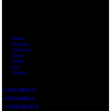
помещений. Наши интерьеры сделаны с любовью!
Почувствуйте комфорт и функциональность каждого
квадратного метра.
Все разделы
Главная
Стоимость
Портфолио
Ремонт
Отзывы
Блог
Контакты
Контакты
+7 (495) 008-61-52
info@greatdiz.ru
+7 (916) 699-09-74