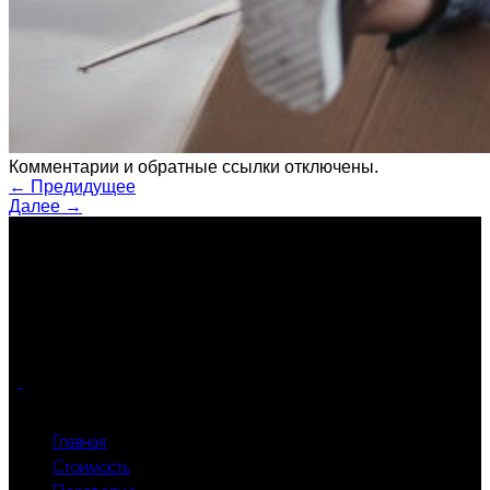
Комментарии и обратные ссылки отключены.
←
Предидущее
Далее
→
о нас
Great Design – студия авторского дизайна интерьера жилых
помещений. Наши интерьеры сделаны с любовью!
Почувствуйте комфорт и функциональность каждого
квадратного метра.
Все разделы
Главная
Стоимость