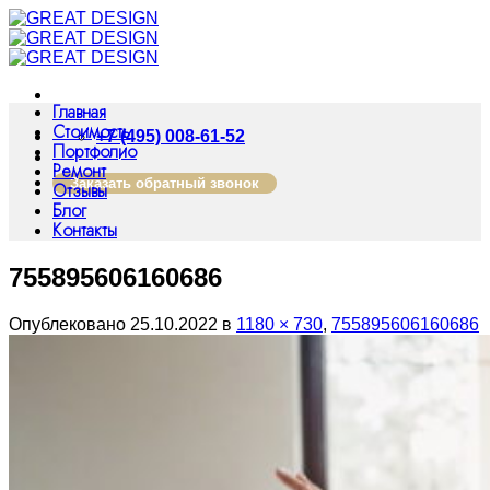
Skip
to
content
Главная
Стоимость
+7 (495) 008-61-52
Портфолио
Ремонт
Заказать обратный звонок
Отзывы
Блог
Контакты
755895606160686
Опублековано
25.10.2022
в
1180 × 730
,
755895606160686